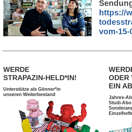
Sendung 
https://
todesstr
vom-15-
WERDE
WERDE
STRAPAZIN-HELD*IN!
ODER
EIN A
Unterstütze als Gönner*in
unseren Weiterbestand
Jahres-Ab
Studi-Abo
Sonderang
Einzelhef